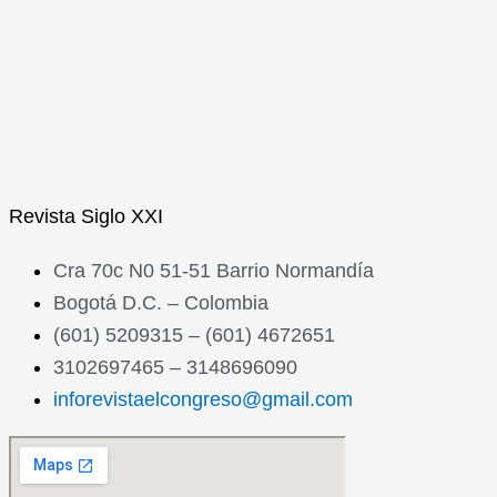
Revista
Siglo XXI
Cra 70c N0 51-51 Barrio Normandía
Bogotá D.C. – Colombia
(601) 5209315 – (601) 4672651
3102697465 – 3148696090
inforevistaelcongreso@gmail.com