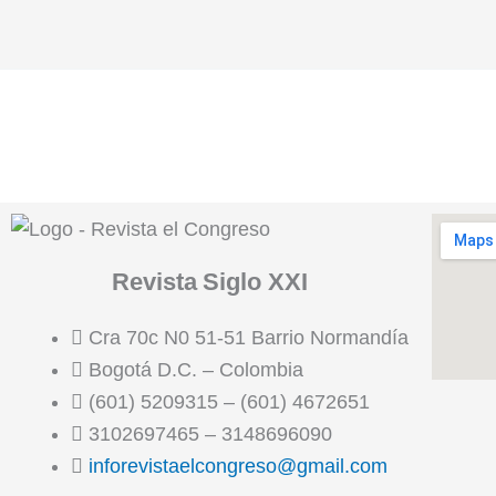
Revista
Siglo XXI
Cra 70c N0 51-51 Barrio Normandía
Bogotá D.C. – Colombia
(601) 5209315 – (601) 4672651
3102697465 – 3148696090
inforevistaelcongreso@gmail.com