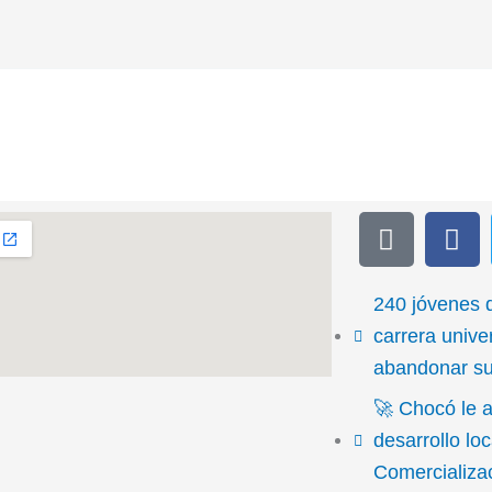
T
F
i
a
k
c
t
e
240 jóvenes 
o
b
carrera univer
k
o
abandonar su 
o
🚀 Chocó le a
k
desarrollo lo
Comercializa