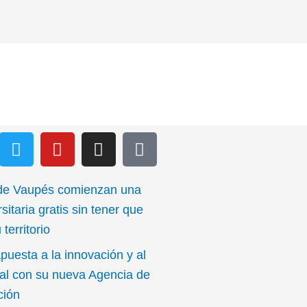
T
Y
I
I
w
o
n
c
i
u
s
o
t
t
t
n
de Vaupés comienzan una
t
u
a
-
sitaria gratis sin tener que
e
b
g
e
territorio
r
e
r
m
puesta a la innovación y al
a
a
m
i
cal con su nueva Agencia de
l
ción