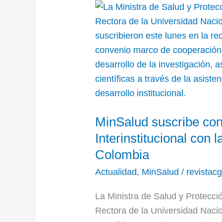
MinSalud
suscribe
convenio
marco
de
Cooperación
Interinstitucional
con
MinSalud suscribe co
la
Universidad
Interinstitucional con 
Nacional
Colombia
de
Actualidad
,
MinSalud
/
revistac
Colombia
La Ministra de Salud y Protecci
Rectora de la Universidad Naci