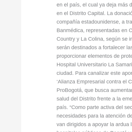
hospitales
en el país, el cual ya deja más 
a
en el Distrito Capital. La donac
enfrentar
compañía estadounidense, a tr
pandemia
Banmédica, representadas en Co
en
Country y La Colina, según se 
Bogotá
serán destinados a fortalecer l
proporcionar elementos de prote
Hospital Universitario La Samari
ciudad. Para canalizar este apo
‘Alianza Empresarial contra el Co
ProBogotá, que busca aumentar 
salud del Distrito frente a la e
país. “Como parte activa del se
necesidades para la atención de
van dirigidos a apoyar la ardua 