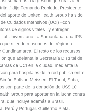
así sumarnos a la gestión que realiza el
trital,” dijo Fernando Robledo, Presidente,
del aporte de UnitedHealth Group ha sido
d de Cuidados Intensivos (UCI) –con
tores de signos vitales– y entregar
ital Universitario La Samaritana, una IPS
a que atiende a usuarios del régimen
e Cundinamarca. El resto de los recursos
ón que adelanta la Secretaría Distrital de
 camas de UCI en la ciudad, mediante la
ión para hospitales de la red pública entre
 Simón Bolívar, Meissen, El Tunal, Suba,
os son parte de la donación de US$ 10
alth Group para aportar en la lucha contra
era, que incluye además a Brasil,
da, Perú y Portugal. Guillermo Plata,