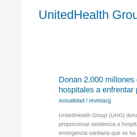
UnitedHealth Gro
Donan
Donan 2.000 millones 
2.000
millones
hospitales a enfrenta
de
Actualidad
/
revistacg
pesos
para
UnitedHealth Group (UHG) dona
ayudar
proporcionar asistencia a hospit
a
emergencia sanitaria que se ha