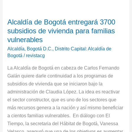
Alcaldía
de
Alcaldía de Bogotá entregará 3700
Bogotá
subsidios de vivienda para familias
entregará
3700
vulnerables
subsidios
Alcaldía
,
Bogotá D.C.
,
Distrito Capital: Alcaldía de
de
Bogotá
/
revistacg
vivienda
La Alcaldía de Bogotá en cabeza de Carlos Fernando
para
Galán quiere darle continuidad a los programas de
familias
subsidios de vivienda que se iniciaron bajo la
vulnerables
administración de Claudia López. La idea es reactivar
el sector constructor, que es uno de los sectores que
más recursos genera a la nación y así mismo beneficiar
a cientos familias vulnerables. En diálogo con El
Tiempo, la secretaria del Hábitat de Bogotá, Vanessa
Velasco, aseguró que una de los objetivos es aumentar