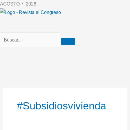
Ir
AGOSTO 7, 2026
al
contenido
#subsidiosvivienda