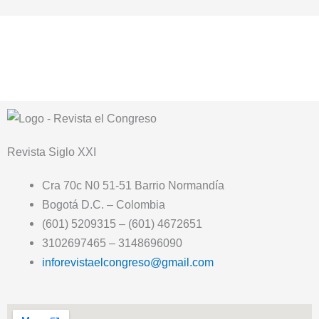
Revista
Siglo XXI
Cra 70c N0 51-51 Barrio Normandía
Bogotá D.C. – Colombia
(601) 5209315 – (601) 4672651
3102697465 – 3148696090
inforevistaelcongreso@gmail.com