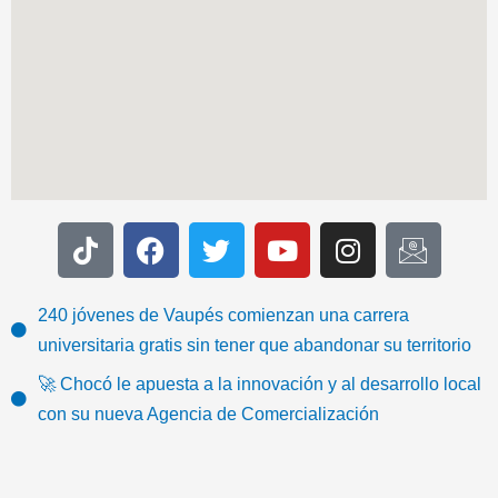
T
F
T
Y
I
I
i
a
w
o
n
c
k
c
i
u
s
o
t
e
t
t
t
n
240 jóvenes de Vaupés comienzan una carrera
o
b
t
u
a
-
universitaria gratis sin tener que abandonar su territorio
k
o
e
b
g
e
🚀 Chocó le apuesta a la innovación y al desarrollo local
o
r
e
r
m
con su nueva Agencia de Comercialización
k
a
a
m
i
l