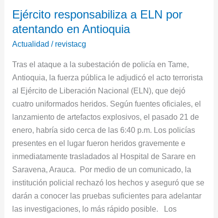
Ejército
Ejército responsabiliza a ELN por
responsabiliza
atentando en Antioquia
a
ELN
Actualidad
/
revistacg
por
Tras el ataque a la subestación de policía en Tame,
atentando
Antioquia, la fuerza pública le adjudicó el acto terrorista
en
al Ejército de Liberación Nacional (ELN), que dejó
Antioquia
cuatro uniformados heridos. Según fuentes oficiales, el
lanzamiento de artefactos explosivos, el pasado 21 de
enero, habría sido cerca de las 6:40 p.m. Los policías
presentes en el lugar fueron heridos gravemente e
inmediatamente trasladados al Hospital de Sarare en
Saravena, Arauca. Por medio de un comunicado, la
institución policial rechazó los hechos y aseguró que se
darán a conocer las pruebas suficientes para adelantar
las investigaciones, lo más rápido posible. Los