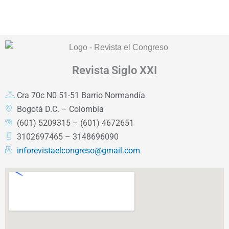
Revista
Siglo XXI
Cra 70c N0 51-51 Barrio Normandía
Bogotá D.C. – Colombia
(601) 5209315 – (601) 4672651
3102697465 – 3148696090
inforevistaelcongreso@gmail.com