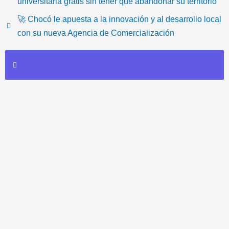
o
b
t
u
a
-
universitaria gratis sin tener que abandonar su territorio
k
o
e
b
g
e
🚀 Chocó le apuesta a la innovación y al desarrollo local
o
r
e
r
m
con su nueva Agencia de Comercialización
k
a
a
m
i
l