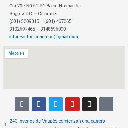
Cra 70c N0 51-51 Barrio Normandía
Bogotá D.C. – Colombia
(601) 5209315 – (601) 4672651
3102697465 – 3148696090
inforevistaelcongreso@gmail.com
T
F
T
Y
I
I
i
a
w
o
n
c
k
c
i
u
s
o
t
e
t
t
t
n
240 jóvenes de Vaupés comienzan una carrera