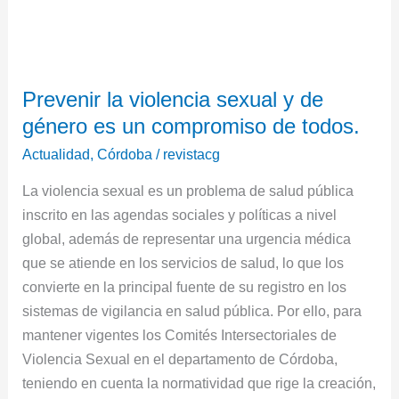
Prevenir
la
Prevenir la violencia sexual y de
violencia
género es un compromiso de todos.
sexual
y
Actualidad
,
Córdoba
/
revistacg
de
La violencia sexual es un problema de salud pública
género
inscrito en las agendas sociales y políticas a nivel
es
global, además de representar una urgencia médica
un
que se atiende en los servicios de salud, lo que los
compromiso
convierte en la principal fuente de su registro en los
de
sistemas de vigilancia en salud pública. Por ello, para
todos.
mantener vigentes los Comités Intersectoriales de
Violencia Sexual en el departamento de Córdoba,
teniendo en cuenta la normatividad que rige la creación,