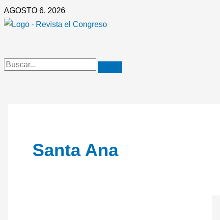
Ir
En
AGOSTO 6, 2026
al
Santa
contenido
Ana
todos
construyen
el
progreso
Santa Ana