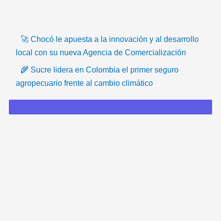
T
F
T
Y
I
I
i
a
w
o
n
c
🚀 Chocó le apuesta a la innovación y al desarrollo
k
c
i
u
s
o
local con su nueva Agencia de Comercialización
🌾 Sucre lidera en Colombia el primer seguro
t
e
t
t
t
n
agropecuario frente al cambio climático
o
b
t
u
a
-
k
o
e
b
g
e
o
r
e
r
m
k
a
a
m
i