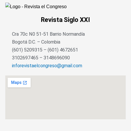
Revista
Siglo XXI
Cra 70c N0 51-51 Barrio Normandía
Bogotá D.C. – Colombia
(601) 5209315 – (601) 4672651
3102697465 – 3148696090
inforevistaelcongreso@gmail.com