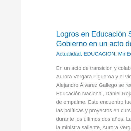
Logros
Logros en Educación S
en
Educación
Gobierno en un acto d
Superior
Actualidad
,
EDUCACION
,
MinE
a
dos
En un acto de transición y colab
años
Aurora Vergara Figueroa y el vi
de
Alejandro Álvarez Gallego se re
Gobierno
Educación Nacional, Daniel Roja
en
de empalme. Este encuentro fue 
un
las políticas y proyectos en cur
acto
durante los últimos dos años. L
de
la ministra saliente, Aurora Ve