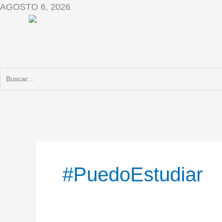
Ir
AGOSTO 6, 2026
al
contenido
#PuedoEstudiar