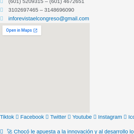
(601) 5209315 – (601) 4672651
3102697465 – 3148696090
inforevistaelcongreso@gmail.com
Tiktok
Facebook
Twitter
Youtube
Instagram
Ic
🚀 Chocó le apuesta a la innovación y al desarrollo 