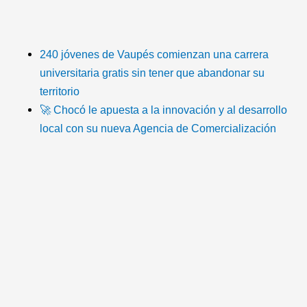
i
a
w
o
n
c
k
c
i
u
s
o
240 jóvenes de Vaupés comienzan una carrera
universitaria gratis sin tener que abandonar su
t
e
t
t
t
n
territorio
🚀 Chocó le apuesta a la innovación y al desarrollo
o
b
t
u
a
-
local con su nueva Agencia de Comercialización
k
o
e
b
g
e
o
r
e
r
m
k
a
a
m
i
l