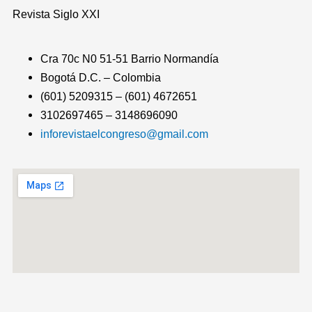
Revista
Siglo XXI
Cra 70c N0 51-51 Barrio Normandía
Bogotá D.C. – Colombia
(601) 5209315 – (601) 4672651
3102697465 – 3148696090
inforevistaelcongreso@gmail.com
T
F
T
Y
I
I