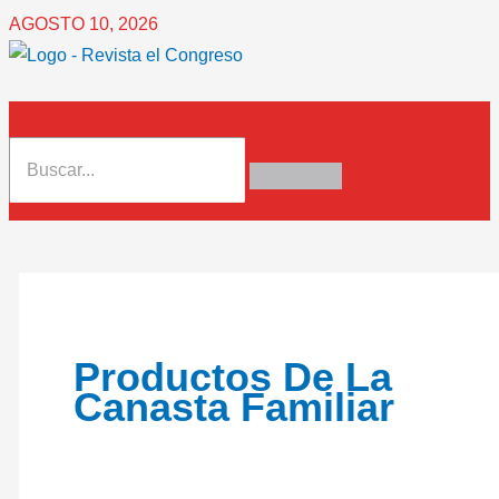
Ir
Se
AGOSTO 10, 2026
al
disparan
contenido
precios
de
alimentos
por
compras
compulsivas
Productos De La
Canasta Familiar