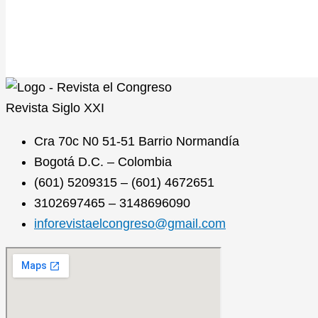
Revista
Siglo XXI
Cra 70c N0 51-51 Barrio Normandía
Bogotá D.C. – Colombia
(601) 5209315 – (601) 4672651
3102697465 – 3148696090
inforevistaelcongreso@gmail.com