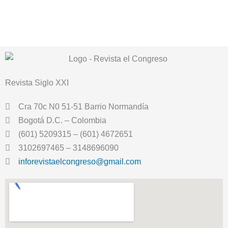
Revista
Siglo XXI
Cra 70c N0 51-51 Barrio Normandía
Bogotá D.C. – Colombia
(601) 5209315 – (601) 4672651
3102697465 – 3148696090
inforevistaelcongreso@gmail.com