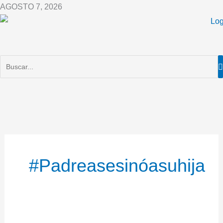
Ir
AGOSTO 7, 2026
al
contenido
#Padreasesinóasuhija
Lanzó