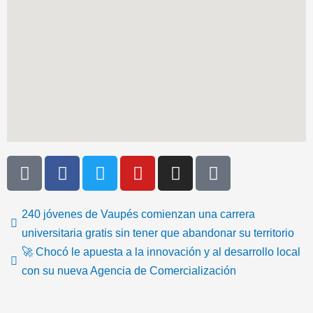
T
F
T
Y
I
I
i
a
w
o
n
c
k
c
i
u
s
o
t
e
t
t
t
n
240 jóvenes de Vaupés comienzan una carrera
o
b
t
u
a
-
universitaria gratis sin tener que abandonar su territorio
k
o
e
b
g
e
🚀 Chocó le apuesta a la innovación y al desarrollo local
o
r
e
r
m
con su nueva Agencia de Comercialización
k
a
a
m
i