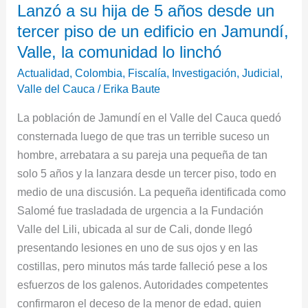
Lanzó a su hija de 5 años desde un
a
tercer piso de un edificio en Jamundí,
su
hija
Valle, la comunidad lo linchó
de
Actualidad
,
Colombia
,
Fiscalía
,
Investigación
,
Judicial
,
5
Valle del Cauca
/
Erika Baute
años
La población de Jamundí en el Valle del Cauca quedó
desde
consternada luego de que tras un terrible suceso un
un
hombre, arrebatara a su pareja una pequeña de tan
tercer
solo 5 años y la lanzara desde un tercer piso, todo en
piso
medio de una discusión. La pequeña identificada como
de
Salomé fue trasladada de urgencia a la Fundación
un
Valle del Lili, ubicada al sur de Cali, donde llegó
edificio
presentando lesiones en uno de sus ojos y en las
en
costillas, pero minutos más tarde falleció pese a los
Jamundí,
esfuerzos de los galenos. Autoridades competentes
Valle,
confirmaron el deceso de la menor de edad, quien
la