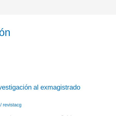
ón
vestigación al exmagistrado
/
revistacg