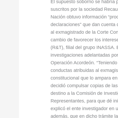
exmagistrado
El supuesto soborno se habría p
Jorge
suscritos por la sociedad Recau
Pretelt
Nación obtuvo información “prod
declaraciones” que dan cuenta 
al exmagistrado de la Corte Cons
cambio de favorecer los intere
(R&T), filial del grupo INASSA. 
investigaciones adelantadas por
Operación Acordeón. “Teniendo 
conductas atribuidas al exmagist
constitucional que lo ampara en 
decidió compulsar copias de las
destino a la Comisión de Inves
Representantes, para que dé inic
explicó el ente investigador en
además, que en dicho trámite la