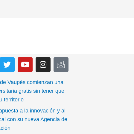
T
Y
I
I
w
o
n
c
i
u
s
o
t
t
t
n
 de Vaupés comienzan una
t
u
a
-
rsitaria gratis sin tener que
e
b
g
e
 territorio
r
e
r
m
apuesta a la innovación y al
a
a
m
i
ocal con su nueva Agencia de
l
ación