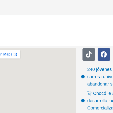
T
F
i
a
k
c
t
e
240 jóvenes
o
b
carrera unive
k
o
abandonar su
o
🚀 Chocó le 
k
desarrollo l
Comercializ