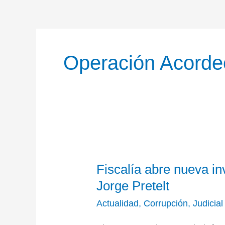
Operación Acorde
Fiscalía
Fiscalía abre nueva in
abre
nueva
Jorge Pretelt
investigación
Actualidad
,
Corrupción
,
Judicial
al