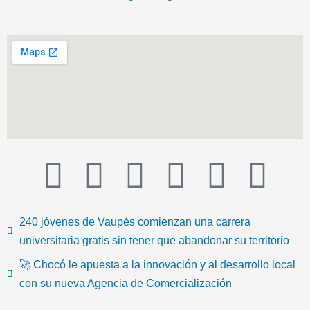
T
F
T
Y
I
I
i
a
w
o
n
c
240 jóvenes de Vaupés comienzan una carrera
k
c
i
u
s
o
universitaria gratis sin tener que abandonar su territorio
🚀 Chocó le apuesta a la innovación y al desarrollo local
t
e
t
t
t
n
con su nueva Agencia de Comercialización