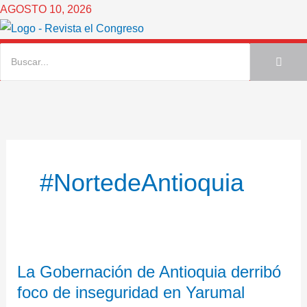
Ir
AGOSTO 10, 2026
al
contenido
#NortedeAntioquia
La
La Gobernación de Antioquia derribó
Gobernación
foco de inseguridad en Yarumal
de