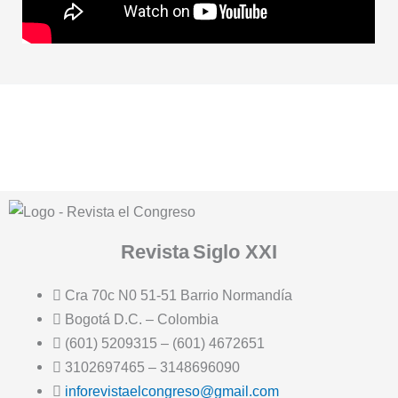
Revista
Siglo XXI
Cra 70c N0 51-51 Barrio Normandía
Bogotá D.C. – Colombia
(601) 5209315 – (601) 4672651
3102697465 – 3148696090
inforevistaelcongreso@gmail.com