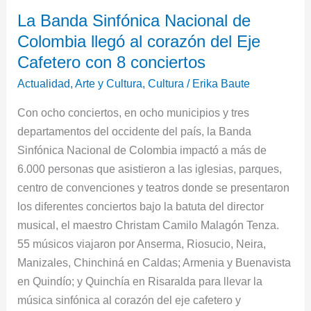
La
La Banda Sinfónica Nacional de
Banda
Colombia llegó al corazón del Eje
Sinfónica
Nacional
Cafetero con 8 conciertos
de
Actualidad
,
Arte y Cultura
,
Cultura
/
Erika Baute
Colombia
Con ocho conciertos, en ocho municipios y tres
llegó
departamentos del occidente del país, la Banda
al
Sinfónica Nacional de Colombia impactó a más de
corazón
6.000 personas que asistieron a las iglesias, parques,
del
centro de convenciones y teatros donde se presentaron
Eje
los diferentes conciertos bajo la batuta del director
Cafetero
musical, el maestro Christam Camilo Malagón Tenza.
con
55 músicos viajaron por Anserma, Riosucio, Neira,
8
Manizales, Chinchiná en Caldas; Armenia y Buenavista
conciertos
en Quindío; y Quinchía en Risaralda para llevar la
música sinfónica al corazón del eje cafetero y