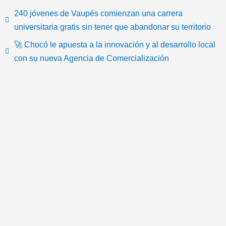
i
a
w
o
n
c
240 jóvenes de Vaupés comienzan una carrera
k
c
i
u
s
o
universitaria gratis sin tener que abandonar su territorio
🚀 Chocó le apuesta a la innovación y al desarrollo local
t
e
t
t
t
n
con su nueva Agencia de Comercialización
o
b
t
u
a
-
k
o
e
b
g
e
o
r
e
r
m
k
a
a
m
i
l