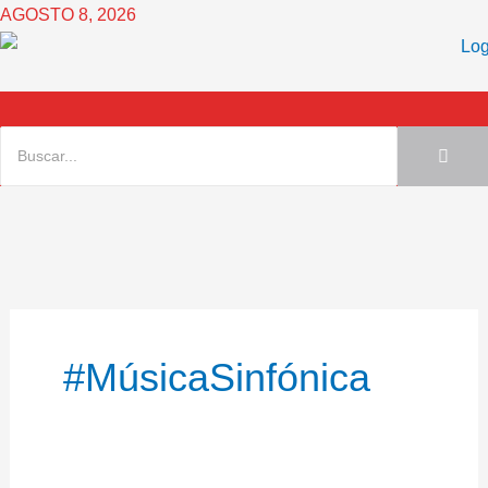
Ir
AGOSTO 8, 2026
al
contenido
#MúsicaSinfónica