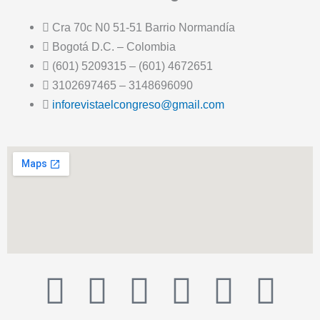
Cra 70c N0 51-51 Barrio Normandía
Bogotá D.C. – Colombia
(601) 5209315 – (601) 4672651
3102697465 – 3148696090
inforevistaelcongreso@gmail.com
T
F
T
Y
I
I