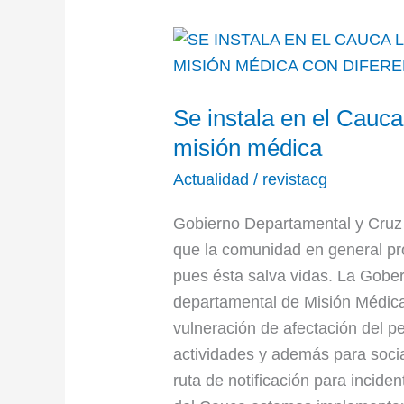
Se
instala
en
Se instala en el Cauc
el
Cauca
misión médica
la
Actualidad
/
revistacg
primera
departamental
Gobierno Departamental y Cruz
de
que la comunidad en general pro
misión
pues ésta salva vidas. La Gobe
médica
departamental de Misión Médica 
vulneración de afectación del pe
actividades y además para socia
ruta de notificación para incid