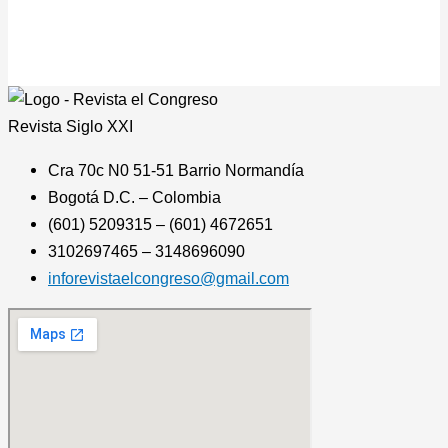
Revista
Siglo XXI
Cra 70c N0 51-51 Barrio Normandía
Bogotá D.C. – Colombia
(601) 5209315 – (601) 4672651
3102697465 – 3148696090
inforevistaelcongreso@gmail.com