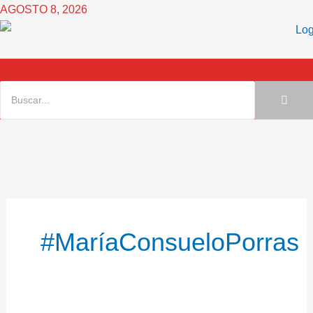
Ir
AGOSTO 8, 2026
al
contenido
#MaríaConsueloPorras