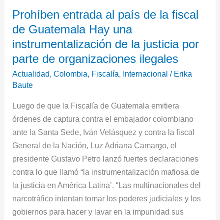
Prohíben
Prohíben entrada al país de la fiscal
entrada
de Guatemala Hay una
al
país
instrumentalización de la justicia por
de
parte de organizaciones ilegales
la
Actualidad
,
Colombia
,
Fiscalía
,
Internacional
/
Erika
fiscal
Baute
de
Luego de que la Fiscalía de Guatemala emitiera
Guatemala
órdenes de captura contra el embajador colombiano
Hay
ante la Santa Sede, Iván Velásquez y contra la fiscal
una
General de la Nación, Luz Adriana Camargo, el
instrumentalización
presidente Gustavo Petro lanzó fuertes declaraciones
de
contra lo que llamó “la instrumentalización mafiosa de
la
la justicia en América Latina’. “Las multinacionales del
justicia
narcotráfico intentan tomar los poderes judiciales y los
por
gobiernos para hacer y lavar en la impunidad sus
parte