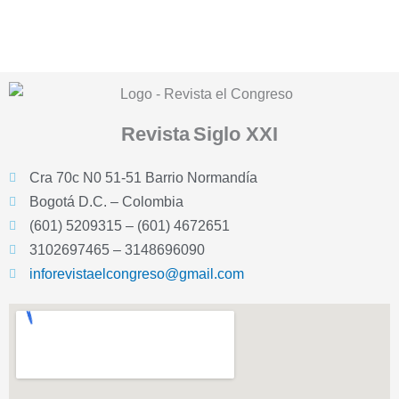
Revista
Siglo XXI
Cra 70c N0 51-51 Barrio Normandía
Bogotá D.C. – Colombia
(601) 5209315 – (601) 4672651
3102697465 – 3148696090
inforevistaelcongreso@gmail.com