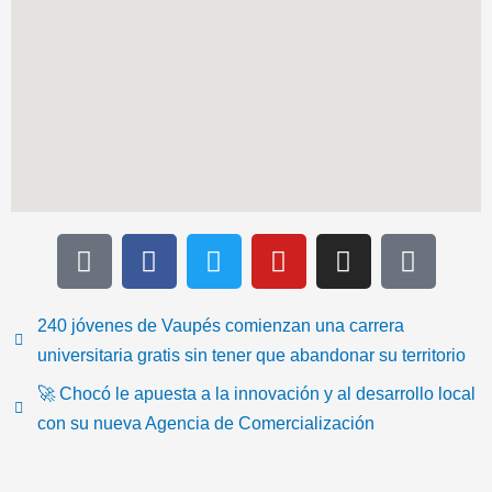
T
F
T
Y
I
I
i
a
w
o
n
c
k
c
i
u
s
o
t
e
t
t
t
n
240 jóvenes de Vaupés comienzan una carrera
o
b
t
u
a
-
universitaria gratis sin tener que abandonar su territorio
k
o
e
b
g
e
🚀 Chocó le apuesta a la innovación y al desarrollo local
o
r
e
r
m
con su nueva Agencia de Comercialización
k
a
a
m
i