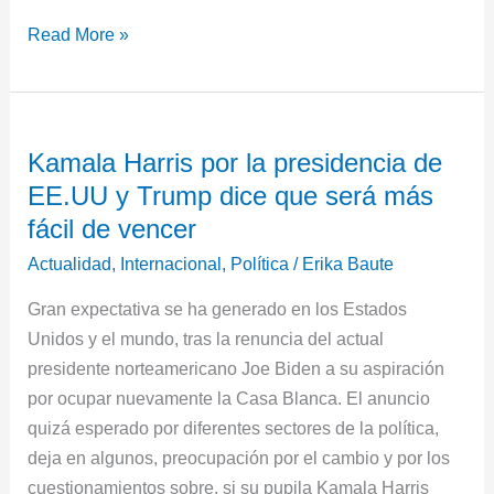
Read More »
Kamala
Kamala Harris por la presidencia de
Harris
EE.UU y Trump dice que será más
por
la
fácil de vencer
presidencia
Actualidad
,
Internacional
,
Política
/
Erika Baute
de
Gran expectativa se ha generado en los Estados
EE.UU
Unidos y el mundo, tras la renuncia del actual
y
presidente norteamericano Joe Biden a su aspiración
Trump
por ocupar nuevamente la Casa Blanca. El anuncio
dice
quizá esperado por diferentes sectores de la política,
que
deja en algunos, preocupación por el cambio y por los
será
cuestionamientos sobre, si su pupila Kamala Harris
más