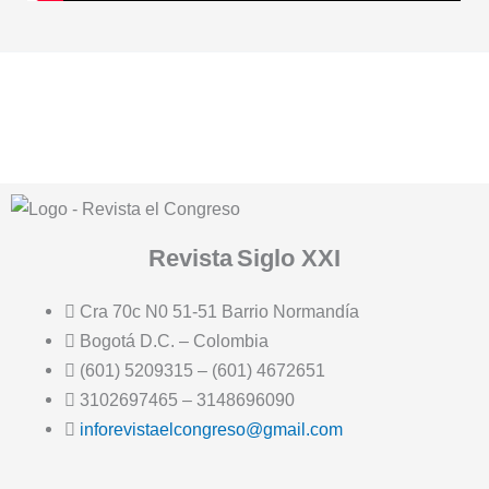
Revista
Siglo XXI
Cra 70c N0 51-51 Barrio Normandía
Bogotá D.C. – Colombia
(601) 5209315 – (601) 4672651
3102697465 – 3148696090
inforevistaelcongreso@gmail.com