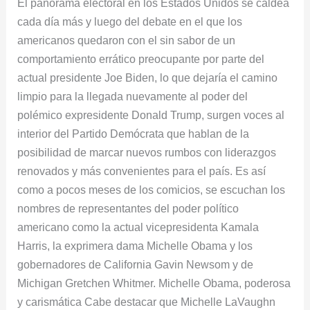
El panorama electoral en los Estados Unidos se caldea
poderosas
cada día más y luego del debate en el que los
¿contra
americanos quedaron con el sin sabor de un
el
comportamiento errático preocupante por parte del
‘Huracán
actual presidente Joe Biden, lo que dejaría el camino
Trump’
limpio para la llegada nuevamente al poder del
en
polémico expresidente Donald Trump, surgen voces al
Estados
interior del Partido Demócrata que hablan de la
Unidos?
posibilidad de marcar nuevos rumbos con liderazgos
renovados y más convenientes para el país. Es así
como a pocos meses de los comicios, se escuchan los
nombres de representantes del poder político
americano como la actual vicepresidenta Kamala
Harris, la exprimera dama Michelle Obama y los
gobernadores de California Gavin Newsom y de
Michigan Gretchen Whitmer. Michelle Obama, poderosa
y carismática Cabe destacar que Michelle LaVaughn