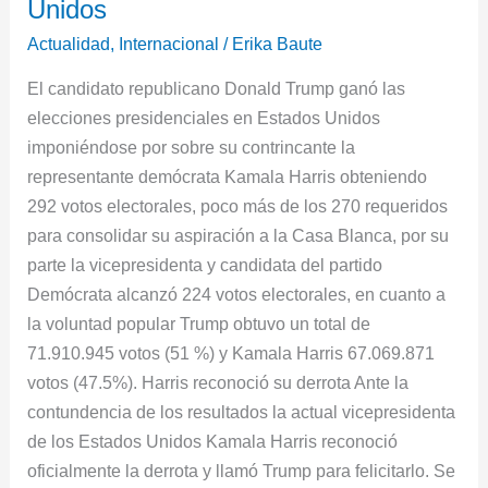
por
Unidos
segunda
Actualidad
,
Internacional
/
Erika Baute
vez
El candidato republicano Donald Trump ganó las
como
elecciones presidenciales en Estados Unidos
presidente
imponiéndose por sobre su contrincante la
de
representante demócrata Kamala Harris obteniendo
los
292 votos electorales, poco más de los 270 requeridos
Estados
para consolidar su aspiración a la Casa Blanca, por su
Unidos
parte la vicepresidenta y candidata del partido
Demócrata alcanzó 224 votos electorales, en cuanto a
la voluntad popular Trump obtuvo un total de
71.910.945 votos (51 %) y Kamala Harris 67.069.871
votos (47.5%). Harris reconoció su derrota Ante la
contundencia de los resultados la actual vicepresidenta
de los Estados Unidos Kamala Harris reconoció
oficialmente la derrota y llamó Trump para felicitarlo. Se