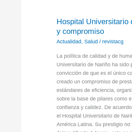
Hospital
Hospital Universitario
Universitario
de
y compromiso
Nariño,
Actualidad
,
Salud
/
revistacg
gestión
con
La política de calidad y de hum
calidad
Universitario de Nariño ha sido 
y
convicción de que es el único c
compromiso
creado un compromiso de prestar
estándares de eficiencia, organi
sobre la base de pilares como el 
confianza y calidez. De acuerd
el Hospital Universitario de Nar
América Latina. Su prestigio no