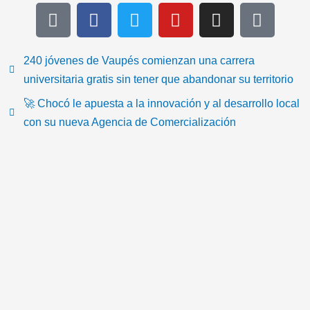
T
F
T
Y
I
I
i
a
w
o
n
c
k
c
i
u
s
o
t
e
t
t
t
n
240 jóvenes de Vaupés comienzan una carrera
o
b
t
u
a
-
universitaria gratis sin tener que abandonar su territorio
k
o
e
b
g
e
🚀 Chocó le apuesta a la innovación y al desarrollo local
o
r
e
r
m
con su nueva Agencia de Comercialización
k
a
a
m
i
l