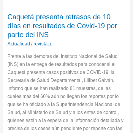
Caquetá
Caquetá presenta retrasos de 10
presenta
días en resultados de Covid-19 por
retrasos
de
parte del INS
10
Actualidad
/
revistacg
días
Frente a las demoras del Instituto Nacional de Salud
en
(INS) en la entrega de resultados para conocer si el
resultados
Caquetá presenta casos positivos de COVID-19, la
de
Secretaria de Salud Departamental, Lilibet Galván,
Covid-
informó que se han realizado 81 muestras, de las
19
cuales más del 60% aún no llegan los reportes por lo
por
que se ha oficiado a la Superintendencia Nacional de
parte
Salud, al Ministerio de Salud y a los entes de control,
del
quienes están a la espera de la información detallada y
INS
precisa de los casos aún pendiente por reporte con las