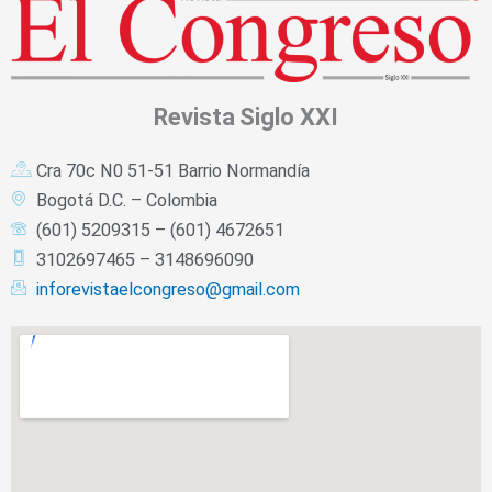
Revista
Siglo XXI
Cra 70c N0 51-51 Barrio Normandía
Bogotá D.C. – Colombia
(601) 5209315 – (601) 4672651
3102697465 – 3148696090
inforevistaelcongreso@gmail.com