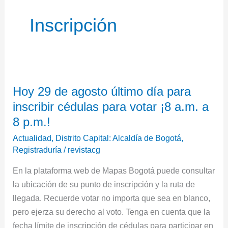
Inscripción
Hoy
Hoy 29 de agosto último día para
29
inscribir cédulas para votar ¡8 a.m. a
de
agosto
8 p.m.!
último
Actualidad
,
Distrito Capital: Alcaldía de Bogotá
,
día
Registraduría
/
revistacg
para
En la plataforma web de Mapas Bogotá puede consultar
inscribir
la ubicación de su punto de inscripción y la ruta de
cédulas
llegada. Recuerde votar no importa que sea en blanco,
para
pero ejerza su derecho al voto. Tenga en cuenta que la
votar
fecha límite de inscripción de cédulas para participar en