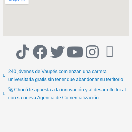
T
F
T
Y
I
I
i
a
w
o
n
c
240 jóvenes de Vaupés comienzan una carrera
k
c
i
u
s
o
universitaria gratis sin tener que abandonar su territorio
🚀 Chocó le apuesta a la innovación y al desarrollo local
t
e
t
t
t
n
con su nueva Agencia de Comercialización
o
b
t
u
a
-
k
o
e
b
g
e