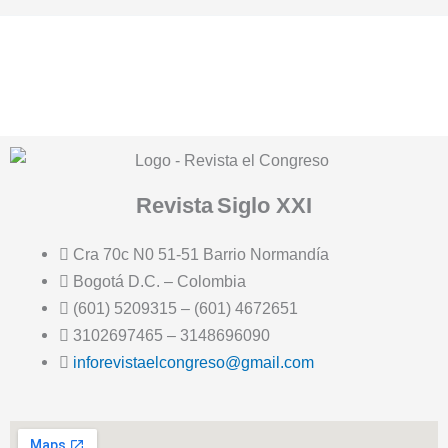
Revista
Siglo XXI
Cra 70c N0 51-51 Barrio Normandía
Bogotá D.C. – Colombia
(601) 5209315 – (601) 4672651
3102697465 – 3148696090
inforevistaelcongreso@gmail.com