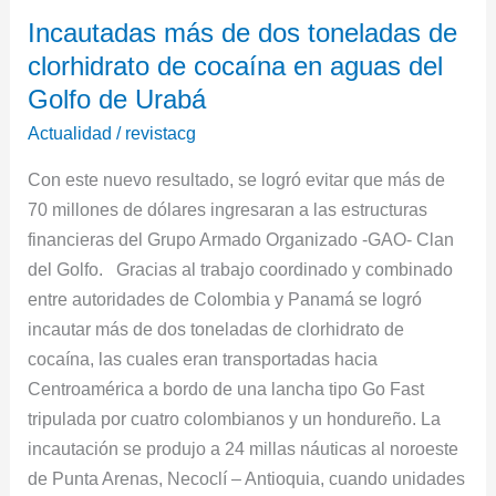
Incautadas
Incautadas más de dos toneladas de
más
clorhidrato de cocaína en aguas del
de
dos
Golfo de Urabá
toneladas
Actualidad
/
revistacg
de
Con este nuevo resultado, se logró evitar que más de
clorhidrato
70 millones de dólares ingresaran a las estructuras
de
financieras del Grupo Armado Organizado -GAO- Clan
cocaína
del Golfo. Gracias al trabajo coordinado y combinado
en
entre autoridades de Colombia y Panamá se logró
aguas
incautar más de dos toneladas de clorhidrato de
del
cocaína, las cuales eran transportadas hacia
Golfo
Centroamérica a bordo de una lancha tipo Go Fast
de
tripulada por cuatro colombianos y un hondureño. La
Urabá
incautación se produjo a 24 millas náuticas al noroeste
de Punta Arenas, Necoclí – Antioquia, cuando unidades