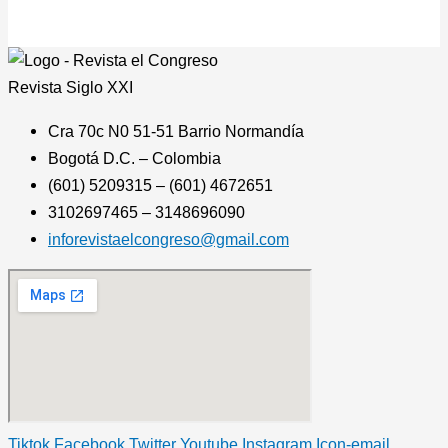
Revista
Siglo XXI
Cra 70c N0 51-51 Barrio Normandía
Bogotá D.C. – Colombia
(601) 5209315 – (601) 4672651
3102697465 – 3148696090
inforevistaelcongreso@gmail.com
Tiktok
Facebook
Twitter
Youtube
Instagram
Icon-email