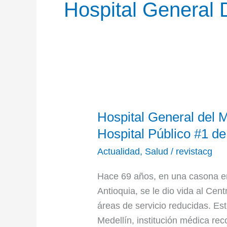
Hospital General 
Hospital
Hospital General del 
General
del
Hospital Público #1 de
Medellín,
Actualidad
,
Salud
/
revistacg
catalogado
como
Hace 69 años, en una casona en 
“El
Antioquia, se le dio vida al Cen
Hospital
áreas de servicio reducidas. Est
Público
Medellín, institución médica rec