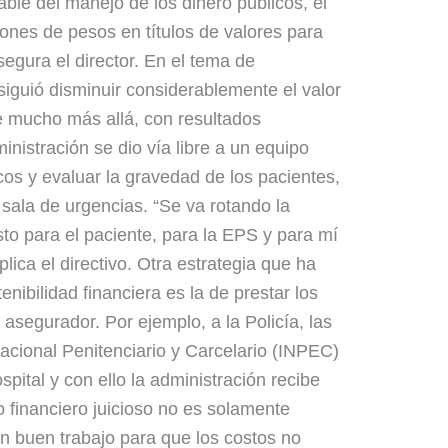
able del manejo de los dinero públicos, el
lones de pesos en títulos de valores para
egura el director. En el tema de
siguió disminuir considerablemente el valor
e mucho más allá, con resultados
inistración se dio vía libre a un equipo
cos y evaluar la gravedad de los pacientes,
 sala de urgencias. “Se va rotando la
sto para el paciente, para la EPS y para mí
lica el directivo. Otra estrategia que ha
enibilidad financiera es la de prestar los
 asegurador. Por ejemplo, a la Policía, las
 Nacional Penitenciario y Carcelario (INPEC)
ospital y con ello la administración recibe
o financiero juicioso no es solamente
 un buen trabajo para que los costos no