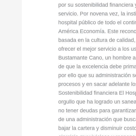
#1
por su sostenibilidad financiera
de
servicio. Por novena vez, la ins
América
hospital público de todo el cont
Latina”
América Economía. Este reconoc
basada en la cultura de calidad
ofrecer el mejor servicio a los 
Bustamante Cano, un hombre ap
de que la excelencia debe primar
por ello que su administración s
procesos y en sacar adelante los
Sostenibilidad financiera El Ho
orgullo que ha logrado un sanea
no tener deudas para garantizar 
de una administración que busca
bajar la cartera y disminuir cos