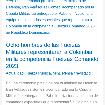
Ocho
hombres
de
las
Fuerzas
Militares
representarán
Ocho hombres de las Fuerzas
a
Militares representarán a Colombia
Colombia
en
en la competencia Fuerzas Comando
la
2023
competencia
Actualidad
,
Fuerza Pública
,
MinDefensa
/
revistacg
Fuerzas
Comando
En una ceremonia presidida por el ministro de Defensa,
2023
Iván Velásquez Gomez, acompañado por la Cúpula
Militar, fue entregado el Pabellón Nacional al equipo de
comandos especiales que representará a Colombia en