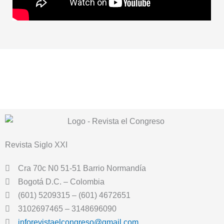
Revista
Siglo XXI
Cra 70c N0 51-51 Barrio Normandía
Bogotá D.C. – Colombia
(601) 5209315 – (601) 4672651
3102697465 – 3148696090
inforevistaelcongreso@gmail.com