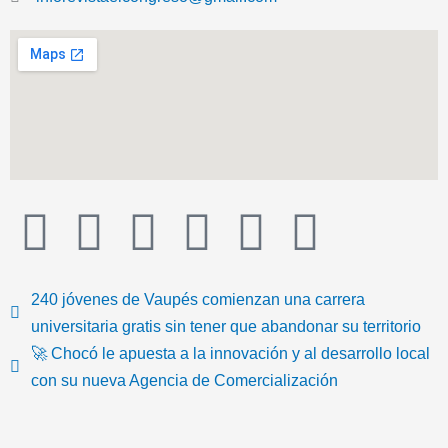
T
F
T
Y
I
I
i
a
w
o
n
c
240 jóvenes de Vaupés comienzan una carrera
k
c
i
u
s
o
universitaria gratis sin tener que abandonar su territorio
🚀 Chocó le apuesta a la innovación y al desarrollo local
t
e
t
t
t
n
con su nueva Agencia de Comercialización
o
b
t
u
a
-