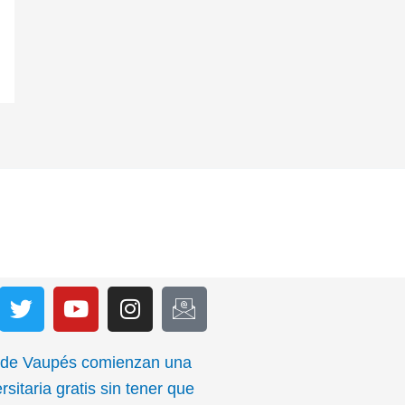
T
Y
I
I
w
o
n
c
i
u
s
o
t
t
t
n
 de Vaupés comienzan una
t
u
a
-
rsitaria gratis sin tener que