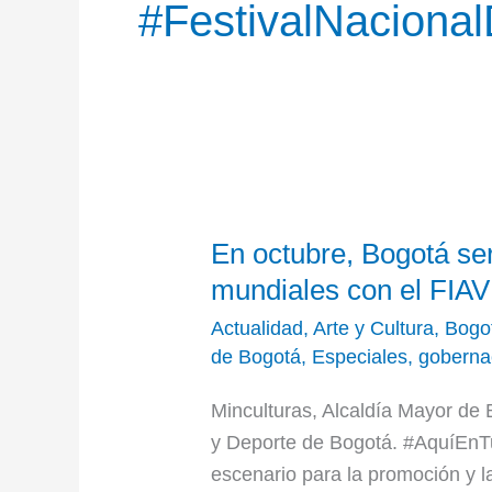
#FestivalNaciona
En
En octubre, Bogotá será
octubre,
Bogotá
mundiales con el FIA
será
Actualidad
,
Arte y Cultura
,
Bogo
la
de Bogotá
,
Especiales
,
goberna
capital
Minculturas, Alcaldía Mayor de 
de
y Deporte de Bogotá. #AquíEnT
las
escenario para la promoción y la
artes