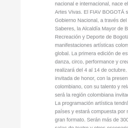
nacional e internacional, nace 
vivas
Artes Vivas. El FIAV BOGOTÁ su
mundiales
Gobierno Nacional, a través del M
con
Saberes, la Alcaldía Mayor de B
el
Recreación y Deporte de Bogotá,
FIAV
manifestaciones artísticas colom
2024
global. La primera edición de e
danza, circo, performance y crea
realizará del 4 al 14 de octubre.
invitada de honor, con la prese
colombiano, con su talento y rel
será la región colombiana invit
La programación artística tendrá
países y estará compuesta por 
gran formato. Serán más de 300