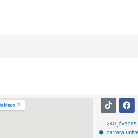
T
F
i
a
k
c
t
e
240 jóvenes
o
b
carrera unive