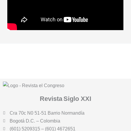
Revista
Siglo XXI
Cra 70c N0 51-51 Barrio Normandía
Bogotá D.C. – Colombia
(601) 5209315 – (601) 4672651