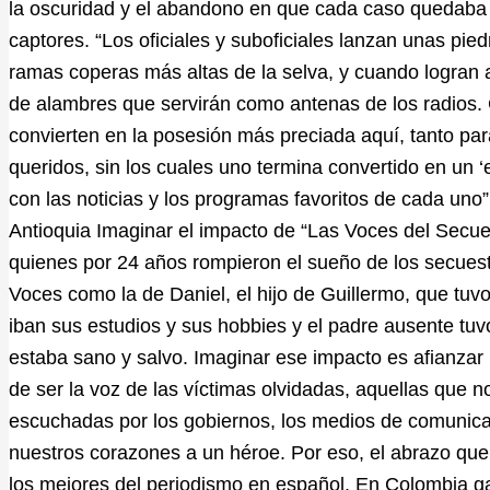
la oscuridad y el abandono en que cada caso quedaba p
captores. “Los oficiales y suboficiales lanzan unas pie
ramas coperas más altas de la selva, y cuando logran ac
de alambres que servirán como antenas de los radios. 
convierten en la posesión más preciada aquí, tanto pa
queridos, sin los cuales uno termina convertido en un 
con las noticias y los programas favoritos de cada un
Antioquia Imaginar el impacto de “Las Voces del Secue
quienes por 24 años rompieron el sueño de los secues
Voces como la de Daniel, el hijo de Guillermo, que tuv
iban sus estudios y sus hobbies y el padre ausente tuv
estaba sano y salvo. Imaginar ese impacto es afianzar l
de ser la voz de las víctimas olvidadas, aquellas que n
escuchadas por los gobiernos, los medios de comunica
nuestros corazones a un héroe. Por eso, el abrazo que 
los mejores del periodismo en español. En Colombia g