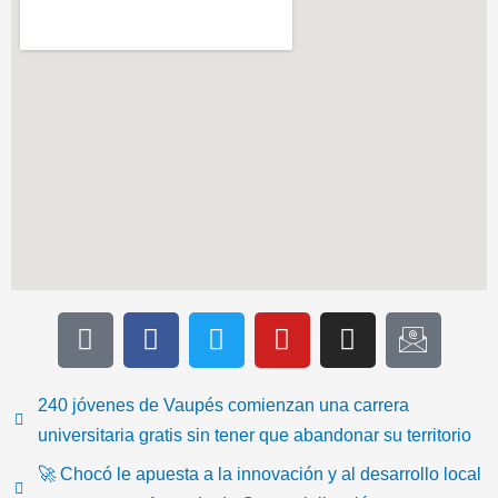
T
F
T
Y
I
I
i
a
w
o
n
c
k
c
i
u
s
o
t
e
t
t
t
n
240 jóvenes de Vaupés comienzan una carrera
o
b
t
u
a
-
universitaria gratis sin tener que abandonar su territorio
k
o
e
b
g
e
🚀 Chocó le apuesta a la innovación y al desarrollo local
o
r
e
r
m