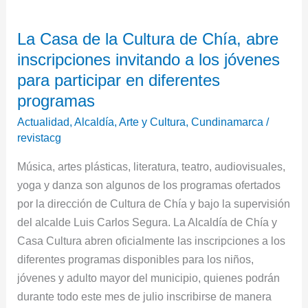
La
La Casa de la Cultura de Chía, abre
Casa
inscripciones invitando a los jóvenes
de
la
para participar en diferentes
Cultura
programas
de
Actualidad
,
Alcaldía
,
Arte y Cultura
,
Cundinamarca
/
Chía,
revistacg
abre
Música, artes plásticas, literatura, teatro, audiovisuales,
inscripciones
yoga y danza son algunos de los programas ofertados
invitando
por la dirección de Cultura de Chía y bajo la supervisión
a
del alcalde Luis Carlos Segura. La Alcaldía de Chía y
los
Casa Cultura abren oficialmente las inscripciones a los
jóvenes
diferentes programas disponibles para los niños,
para
jóvenes y adulto mayor del municipio, quienes podrán
participar
durante todo este mes de julio inscribirse de manera
en