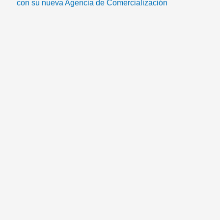
con su nueva Agencia de Comercialización
k
a
a
m
i
l