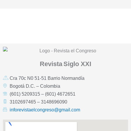
Revista
Siglo XXI
Cra 70c N0 51-51 Barrio Normandía
Bogotá D.C. – Colombia
(601) 5209315 – (601) 4672651
3102697465 – 3148696090
inforevistaelcongreso@gmail.com