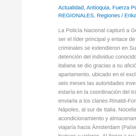
Actualidad
,
Antioquia
,
Fuerza Pú
REGIONALES
,
Regiones
/
Erik
La Policía Nacional capturó a G
ser el líder principal y enlace d
criminales se extendieron en S
detención del individuo conocid
italiana se dio gracias a su afició
apartamento, ubicado en el excl
seis meses las autoridades inves
estaría en la coordinación del t
enviarla a los clanes Rinaldi-F
Nápoles, al sur de Italia. Nocel
acondicionamiento y almacenami
viajaría hacia Ámsterdam (País
buques y veleros. Al llegar a su