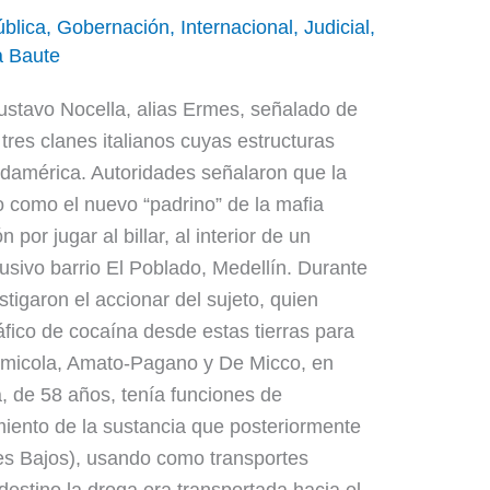
blica
,
Gobernación
,
Internacional
,
Judicial
,
a Baute
ustavo Nocella, alias Ermes, señalado de
e tres clanes italianos cuyas estructuras
udamérica. Autoridades señalaron que la
o como el nuevo “padrino” de la mafia
n por jugar al billar, al interior de un
usivo barrio El Poblado, Medellín. Durante
tigaron el accionar del sujeto, quien
ráfico de cocaína desde estas tierras para
ormicola, Amato-Pagano y De Micco, en
la, de 58 años, tenía funciones de
ento de la sustancia que posteriormente
es Bajos), usando como transportes
 destino la droga era transportada hacia el