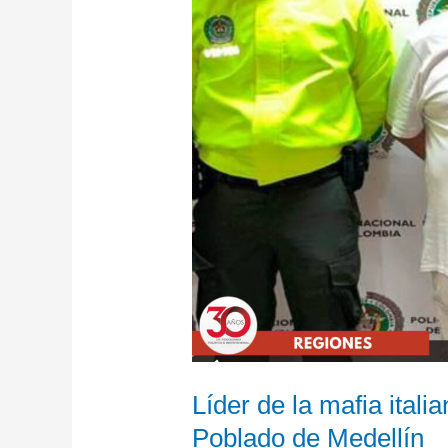
capturado
en
el
barrio
El
Poblado
de
Medellín
Líder de la mafia itali
Poblado de Medellín