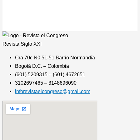
Revista
Siglo XXI
Cra 70c N0 51-51 Barrio Normandía
Bogotá D.C. – Colombia
(601) 5209315 – (601) 4672651
3102697465 – 3148696090
inforevistaelcongreso@gmail.com