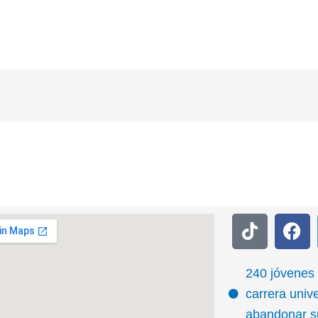
T
F
i
a
k
c
t
e
240 jóvenes
o
b
carrera unive
k
o
abandonar su