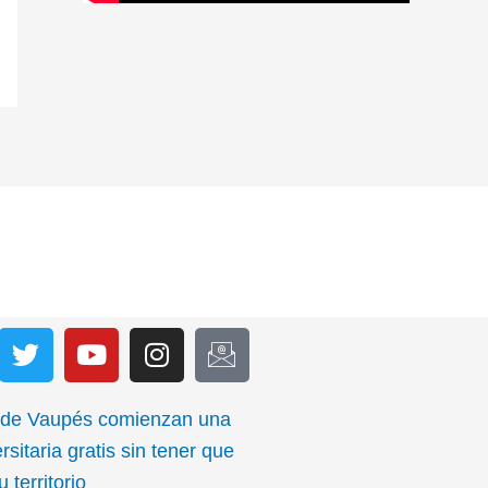
T
Y
I
I
w
o
n
c
i
u
s
o
t
t
t
n
 de Vaupés comienzan una
t
u
a
-
rsitaria gratis sin tener que
e
b
g
e
 territorio