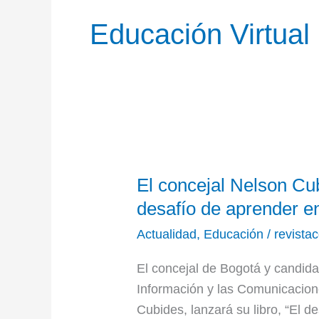
Educación Virtual
El
El concejal Nelson Cub
concejal
Nelson
desafío de aprender e
Cubides
Actualidad
,
Educación
/
revista
presenta
su
El concejal de Bogotá y candida
libro
Información y las Comunicacion
“El
Cubides, lanzará su libro, “El d