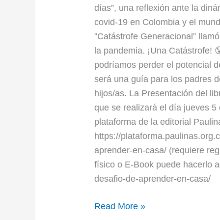
desafío
días”, una reflexión ante la diná
de
covid-19 en Colombia y el mund
aprender
”Catástrofe Generacional” llamó
en
la pandemia. ¡Una Catástrofe! 
casa”
podríamos perder el potencial d
será una guía para los padres de
hijos/as. La Presentación del li
que se realizará el día jueves 5
plataforma de la editorial Paulin
https://plataforma.paulinas.org.
aprender-en-casa/ (requiere regi
físico o E-Book puede hacerlo aqu
desafio-de-aprender-en-casa/
Read More »