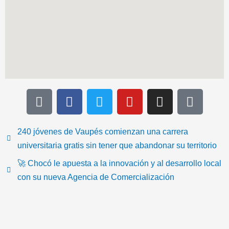
T
F
T
Y
I
I
i
a
w
o
n
c
k
c
i
u
s
o
t
e
t
t
t
n
240 jóvenes de Vaupés comienzan una carrera
o
b
t
u
a
-
universitaria gratis sin tener que abandonar su territorio
k
o
e
b
g
e
🚀 Chocó le apuesta a la innovación y al desarrollo local
o
r
e
r
m
con su nueva Agencia de Comercialización
k
a
a
m
i
l