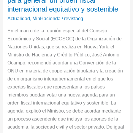
para generar un orden fiscal
generar
internacional equitativo y sostenible
un
Actualidad
,
MinHacienda
/
revistacg
orden
fiscal
En el marco de la reunión especial del Consejo
internacional
Económico y Social (ECOSOC) de la Organización de
equitativo
Naciones Unidas, que se realiza en Nueva York, el
y
Ministro de Hacienda y Crédito Público, José Antonio
sostenible
Ocampo, recomendó acordar una Convención de la
ONU en materia de cooperación tributaria y la creación
de un organismo intergubernamental en el que los
expertos fiscales que representan a los países
miembros puedan votar una nueva agenda para un
orden fiscal internacional equitativo y sostenible. La
agenda, explicó el Ministro, se debe acordar mediante
un proceso ascendente que incluya los aportes de la
academia, la sociedad civil y el sector privado. De igual