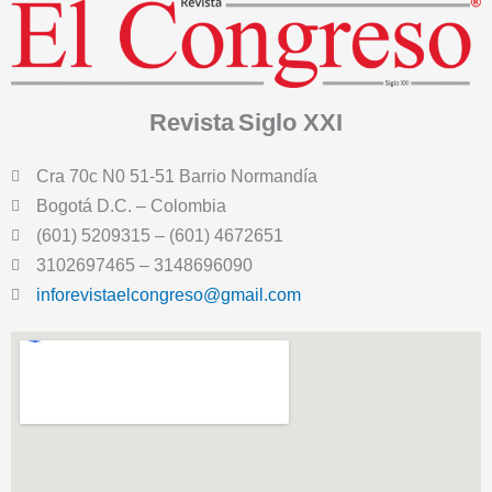
Revista
Siglo XXI
Cra 70c N0 51-51 Barrio Normandía
Bogotá D.C. – Colombia
(601) 5209315 – (601) 4672651
3102697465 – 3148696090
inforevistaelcongreso@gmail.com