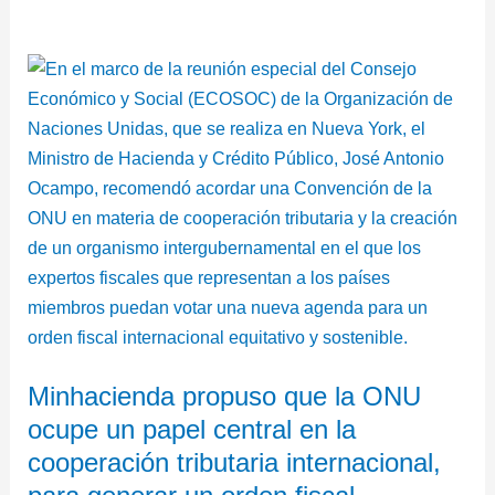
Minhacienda
propuso
que
la
ONU
ocupe
un
papel
central
en
la
Minhacienda propuso que la ONU
cooperación
ocupe un papel central en la
tributaria
internacional,
cooperación tributaria internacional,
para