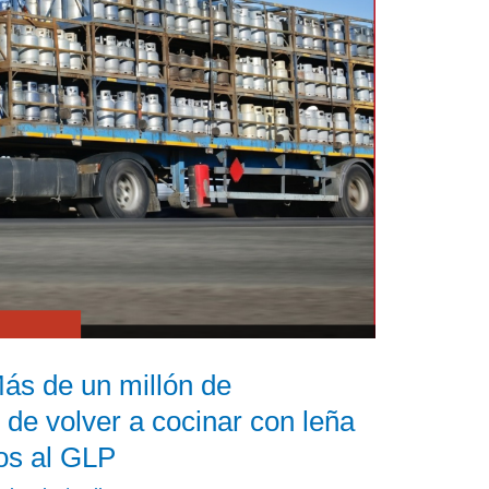
Más de un millón de
de volver a cocinar con leña
os al GLP