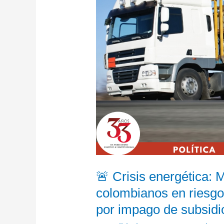
de
colombianos
en
riesgo
de
volver
a
cocinar
con
leña
por
impago
🚨 Crisis energética: 
de
colombianos en riesgo 
subsidios
por impago de subsidi
al