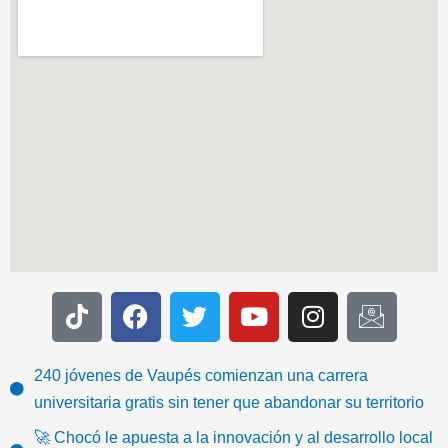
T
F
T
Y
I
I
i
a
w
o
n
c
k
c
i
u
s
o
t
e
t
t
t
n
240 jóvenes de Vaupés comienzan una carrera
o
b
t
u
a
-
universitaria gratis sin tener que abandonar su territorio
k
o
e
b
g
e
🚀 Chocó le apuesta a la innovación y al desarrollo local