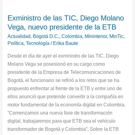
Exministro
Exministro de las TIC, Diego Molano
de
Vega, nuevo presidente de la ETB
las
TIC,
Actualidad
,
Bogotá D.C.
,
Colombia
,
Mininterior
,
MinTic
,
Diego
Política
,
Tecnología
/
Erika Baute
Molano
Desde el día de ayer el exministro de las TIC. Diego
Vega,
Molano Vega se posesionó en su cargo como
nuevo
presidente de la Empresa de Telecomunicaciones de
presidente
Bogotá, el funcionario se refirió a los retos que se ha
de
propuesto enfrentar al frente de la ETB y entre uno de
la
ellos anunció que pretende convertir a la compañía en
ETB
motor fundamental de la economía digital en Colombia.
“Comenzamos una nueva fase de transformación
digital, trabajaremos para que ETB sea el vehículo
transformador de Bogotá y Colombia”. Sobre la ETB