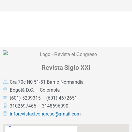
Revista
Siglo XXI
Cra 70c N0 51-51 Barrio Normandía
Bogotá D.C. – Colombia
(601) 5209315 – (601) 4672651
3102697465 – 3148696090
inforevistaelcongreso@gmail.com