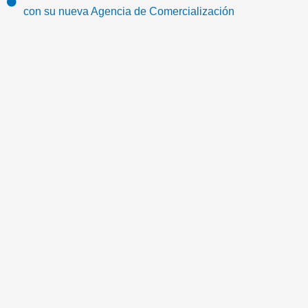
o
r
e
r
m
con su nueva Agencia de Comercialización
k
a
a
m
i
l