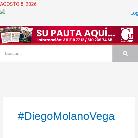
Ir
AGOSTO 8, 2026
al
contenido
#DiegoMolanoVega