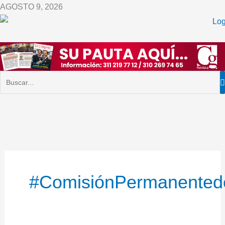
Ir
AGOSTO 9, 2026
al
contenido
#ComisiónPermanentedeC