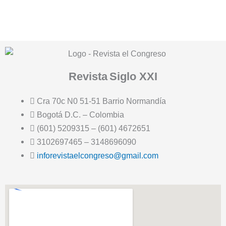
Revista
Siglo XXI
Cra 70c N0 51-51 Barrio Normandía
Bogotá D.C. – Colombia
(601) 5209315 – (601) 4672651
3102697465 – 3148696090
inforevistaelcongreso@gmail.com