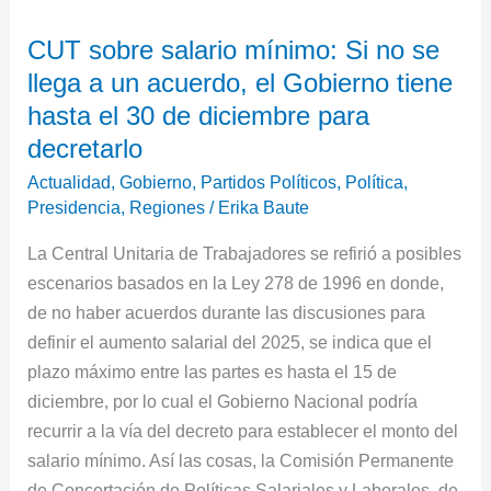
CUT
CUT sobre salario mínimo: Si no se
sobre
llega a un acuerdo, el Gobierno tiene
salario
mínimo:
hasta el 30 de diciembre para
Si
decretarlo
no
Actualidad
,
Gobierno
,
Partidos Políticos
,
Política
,
se
Presidencia
,
Regiones
/
Erika Baute
llega
La Central Unitaria de Trabajadores se refirió a posibles
a
escenarios basados en la Ley 278 de 1996 en donde,
un
de no haber acuerdos durante las discusiones para
acuerdo,
definir el aumento salarial del 2025, se indica que el
el
plazo máximo entre las partes es hasta el 15 de
Gobierno
diciembre, por lo cual el Gobierno Nacional podría
tiene
recurrir a la vía del decreto para establecer el monto del
hasta
salario mínimo. Así las cosas, la Comisión Permanente
el
de Concertación de Políticas Salariales y Laborales, de