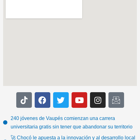
T
F
T
Y
I
I
i
a
w
o
n
c
k
c
i
u
s
o
t
e
t
t
t
n
240 jóvenes de Vaupés comienzan una carrera
o
b
t
u
a
-
universitaria gratis sin tener que abandonar su territorio
k
o
e
b
g
e
🚀 Chocó le apuesta a la innovación y al desarrollo local