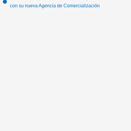
o
r
e
r
m
con su nueva Agencia de Comercialización
k
a
a
m
i
l