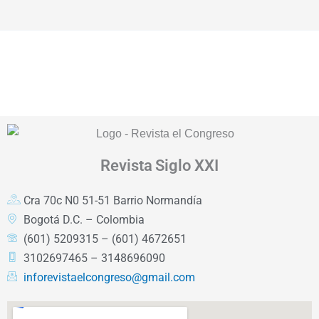
Revista
Siglo XXI
Cra 70c N0 51-51 Barrio Normandía
Bogotá D.C. – Colombia
(601) 5209315 – (601) 4672651
3102697465 – 3148696090
inforevistaelcongreso@gmail.com