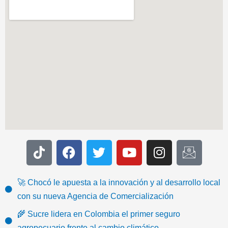
T
F
T
Y
I
I
i
a
w
o
n
c
k
c
i
u
s
o
t
e
t
t
t
n
🚀 Chocó le apuesta a la innovación y al desarrollo local
o
b
t
u
a
-
con su nueva Agencia de Comercialización
k
o
e
b
g
e
🌾 Sucre lidera en Colombia el primer seguro
o
r
e
r
m
agropecuario frente al cambio climático