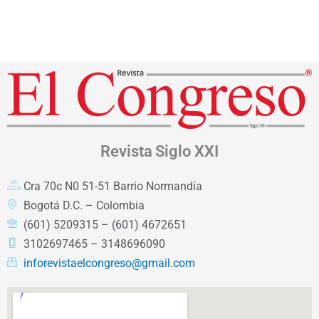
Revista
Siglo XXI
Cra 70c N0 51-51 Barrio Normandía
Bogotá D.C. – Colombia
(601) 5209315 – (601) 4672651
3102697465 – 3148696090
inforevistaelcongreso@gmail.com