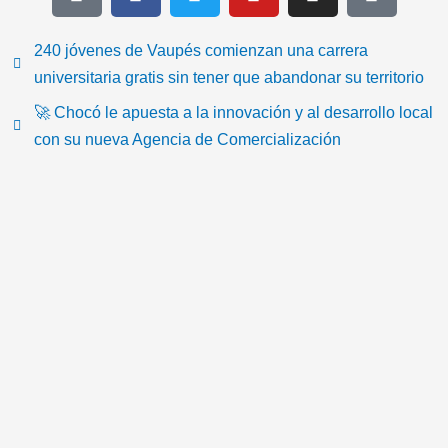
i
a
w
o
n
c
k
c
i
u
s
o
t
e
t
t
t
n
240 jóvenes de Vaupés comienzan una carrera
o
b
t
u
a
-
universitaria gratis sin tener que abandonar su territorio
k
o
e
b
g
e
🚀 Chocó le apuesta a la innovación y al desarrollo local
o
r
e
r
m
con su nueva Agencia de Comercialización
k
a
a
m
i
l