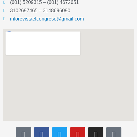
(601) 5209315 – (601) 4672651
3102697465 – 3148696090
inforevistaelcongreso@gmail.com
T
F
T
Y
I
I