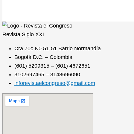
Revista
Siglo XXI
Cra 70c N0 51-51 Barrio Normandía
Bogotá D.C. – Colombia
(601) 5209315 – (601) 4672651
3102697465 – 3148696090
inforevistaelcongreso@gmail.com