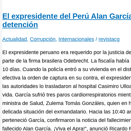
El expresidente del Perú Alan Garcí
detención
Actualidad
,
Corrupción
,
Internacionales
/
revistacg
El expresidente peruano era requerido por la justicia d
parte de la firma brasilera Odebrecht. La fiscalía habí
10 días. Cuando la policía entró a su vivienda en el dist
efectiva la orden de captura en su contra, el expresid
las autoridades lo trasladaron al hospital Casimiro Ul
vida. García sufrió tres paros cardiorrespiratorios mient
ministra de Salud, Zulema Tomás Gonzáles, quien en h
delicada situación del exmandatario. Hacia las 10:40 am
perteneció García, confirmaron la noticia del fallecimi
fallecido Alan García. ¡Viva el Apra!”, anunció Ricardo