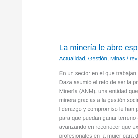
La
La minería le abre esp
minería
le
Actualidad
,
Gestión
,
Minas
/
rev
abre
En un sector en el que trabaja
espacio
Daza asumió el reto de ser la p
a
Minería (ANM), una entidad que
la
minera gracias a la gestión soc
mujer
liderazgo y compromiso le han p
para que puedan ganar terreno e
avanzando en reconocer que ex
profesionales en la mujer para di