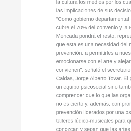
y
la cultura los medios por los c
jóvenes
las implicaciones de sus decisi
“Como gobierno departamental 
cubre el 70% del convenio y la F
Moncada pondrá el resto, repre
que esta es una necesidad del m
prevención, a permitirles a nues
emocionarse con el arte y aleja
convienen”, señaló el secretario
Caldas, Jorge Alberto Tovar. El
un equipo psicosocial sino tamb
comprender que lo que las orga
no es cierto y, además, comprom
prevención liderados por una ps
talleres lúdico-musicales para q
conozcan y sepan que las artes 