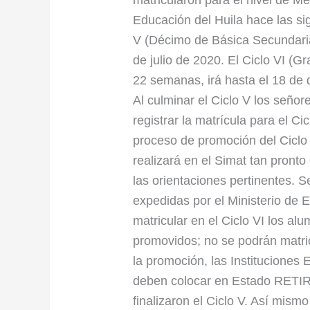
matricularon para el nivel de Me
adultos
Educación del Huila hace las si
V (Décimo de Básica Secundari
de julio de 2020. El Ciclo VI (
22 semanas, irá hasta el 18 de
Al culminar el Ciclo V los señor
registrar la matrícula para el Ci
proceso de promoción del Ciclo V
realizará en el Simat tan pronto
las orientaciones pertinentes. 
expedidas por el Ministerio de 
matricular en el Ciclo VI los al
promovidos; no se podrán matric
la promoción, las Instituciones 
deben colocar en Estado RETIR
finalizaron el Ciclo V. Así mism