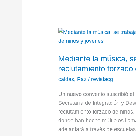
Mediante
la
música,
Mediante la música, se
se
trabajará
reclutamiento forzado 
para
caldas
,
Paz
/
revistacg
prevenir
el
Un nuevo convenio suscribió el 
reclutamiento
Secretaría de Integración y Desar
forzado
reclutamiento forzado de niños,
de
donde han hecho múltiples llama
niños
adelantará a través de escuelas