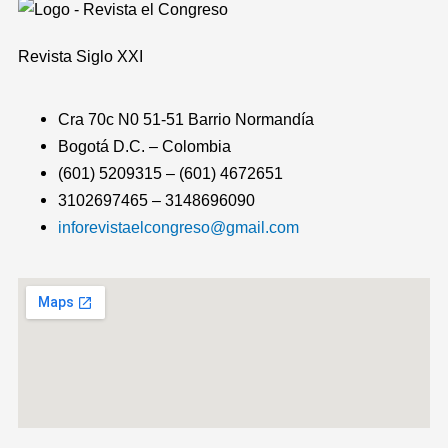
Revista
Siglo XXI
Cra 70c N0 51-51 Barrio Normandía
Bogotá D.C. – Colombia
(601) 5209315 – (601) 4672651
3102697465 – 3148696090
inforevistaelcongreso@gmail.com