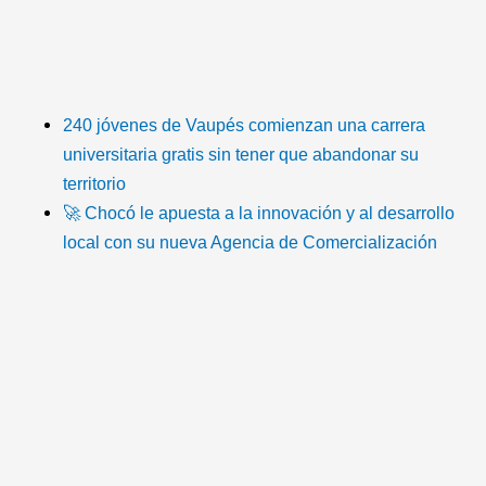
T
F
T
Y
I
I
i
a
w
o
n
c
k
c
i
u
s
o
240 jóvenes de Vaupés comienzan una carrera
universitaria gratis sin tener que abandonar su
t
e
t
t
t
n
territorio
🚀 Chocó le apuesta a la innovación y al desarrollo
o
b
t
u
a
-
local con su nueva Agencia de Comercialización
k
o
e
b
g
e
o
r
e
r
m
k
a
a
m
i