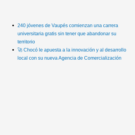
T
F
T
Y
I
I
i
a
w
o
n
c
k
c
i
u
s
o
240 jóvenes de Vaupés comienzan una carrera
universitaria gratis sin tener que abandonar su
t
e
t
t
t
n
territorio
🚀 Chocó le apuesta a la innovación y al desarrollo
o
b
t
u
a
-
local con su nueva Agencia de Comercialización
k
o
e
b
g
e
o
r
e
r
m
k
a
a
m
i