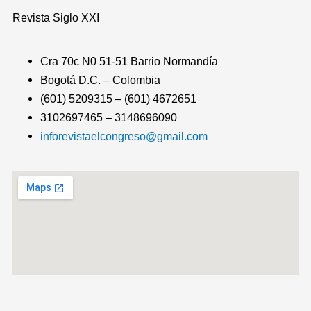
Revista
Siglo XXI
Cra 70c N0 51-51 Barrio Normandía
Bogotá D.C. – Colombia
(601) 5209315 – (601) 4672651
3102697465 – 3148696090
inforevistaelcongreso@gmail.com