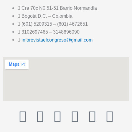
Cra 70c N0 51-51 Barrio Normandía
Bogotá D.C. – Colombia
(601) 5209315 – (601) 4672651
3102697465 – 3148696090
inforevistaelcongreso@gmail.com
T
F
T
Y
I
I
i
a
w
o
n
c