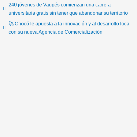
240 jóvenes de Vaupés comienzan una carrera
k
c
i
u
s
o
universitaria gratis sin tener que abandonar su territorio
🚀 Chocó le apuesta a la innovación y al desarrollo local
t
e
t
t
t
n
con su nueva Agencia de Comercialización
o
b
t
u
a
-
k
o
e
b
g
e
o
r
e
r
m
k
a
a
m
i
l