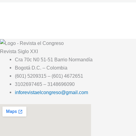
Revista
Siglo XXI
Cra 70c N0 51-51 Barrio Normandía
Bogotá D.C. – Colombia
(601) 5209315 – (601) 4672651
3102697465 – 3148696090
inforevistaelcongreso@gmail.com