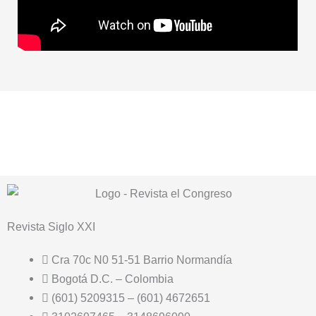
Revista
Siglo XXI
Cra 70c N0 51-51 Barrio Normandía
Bogotá D.C. – Colombia
(601) 5209315 – (601) 4672651