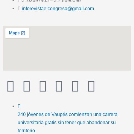
3102697465 – 3148696090
inforevistaelcongreso@gmail.com
T
F
T
Y
I
I
i
a
w
o
n
c
k
c
i
u
s
o
240 jóvenes de Vaupés comienzan una carrera
universitaria gratis sin tener que abandonar su
t
e
t
t
t
n
territorio