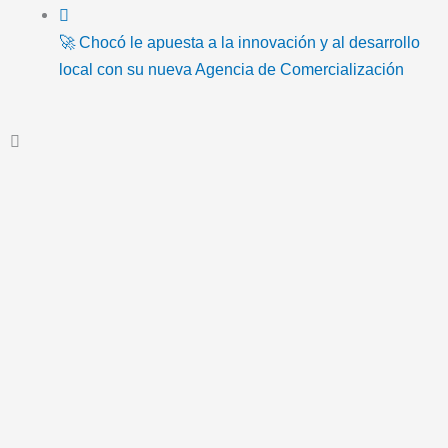
o
b
t
u
a
-
🚀 Chocó le apuesta a la innovación y al desarrollo
local con su nueva Agencia de Comercialización
k
o
e
b
g
e
o
r
e
r
m
k
a
a
m
i
l