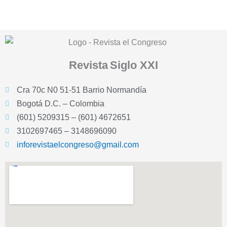
Revista
Siglo XXI
Cra 70c N0 51-51 Barrio Normandía
Bogotá D.C. – Colombia
(601) 5209315 – (601) 4672651
3102697465 – 3148696090
inforevistaelcongreso@gmail.com