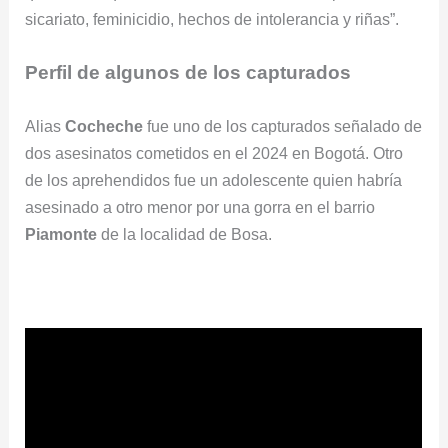
sicariato, feminicidio, hechos de intolerancia y riñas”.
Perfil de algunos de los capturados
Alias
Cocheche
fue uno de los capturados señalado de
dos asesinatos cometidos en el 2024 en Bogotá. Otro
de los aprehendidos fue un adolescente quien habría
asesinado a otro menor por una gorra en el barrio
Piamonte
de la localidad de Bosa.