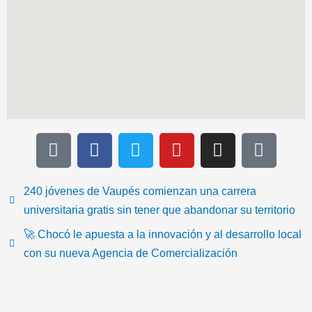
T
F
T
Y
I
I
i
a
w
o
n
c
k
c
i
u
s
o
t
e
t
t
t
n
240 jóvenes de Vaupés comienzan una carrera
o
b
t
u
a
-
universitaria gratis sin tener que abandonar su territorio
k
o
e
b
g
e
🚀 Chocó le apuesta a la innovación y al desarrollo local
o
r
e
r
m
con su nueva Agencia de Comercialización
k
a
a
m
i
l