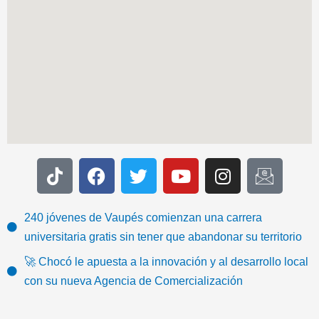
T
F
T
Y
I
I
i
a
w
o
n
c
k
c
i
u
s
o
t
e
t
t
t
n
240 jóvenes de Vaupés comienzan una carrera
o
b
t
u
a
-
universitaria gratis sin tener que abandonar su territorio
k
o
e
b
g
e
🚀 Chocó le apuesta a la innovación y al desarrollo local
o
r
e
r
m
con su nueva Agencia de Comercialización
k
a
a
m
i