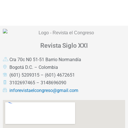
Revista
Siglo XXI
Cra 70c N0 51-51 Barrio Normandía
Bogotá D.C. – Colombia
(601) 5209315 – (601) 4672651
3102697465 – 3148696090
inforevistaelcongreso@gmail.com