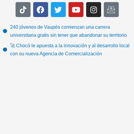
T
F
T
Y
I
I
i
a
w
o
n
c
k
c
i
u
s
o
t
e
t
t
t
n
240 jóvenes de Vaupés comienzan una carrera
o
b
t
u
a
-
universitaria gratis sin tener que abandonar su territorio
k
o
e
b
g
e
🚀 Chocó le apuesta a la innovación y al desarrollo local
o
r
e
r
m
con su nueva Agencia de Comercialización
k
a
a
m
i
l